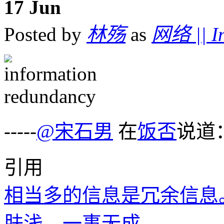
17
Jun
Posted by
林殇
as
网络 || In
-----
@宋石男
在
饭否
说道
引用
相当多的信息是冗余信息
肤浅、一事无成。