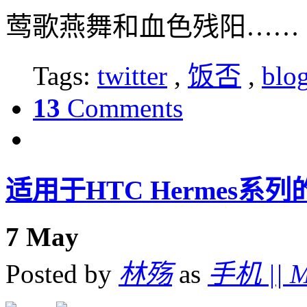
莺歌燕舞和血色残阳……
Tags:
twitter
,
饭否
,
blo
13
Comments
适用于HTC Hermes系列的Q
7
May
Posted by
林殇
as
手机 || M