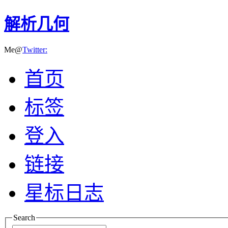
解析几何
Me@
Twitter:
首页
标签
登入
链接
星标日志
Search