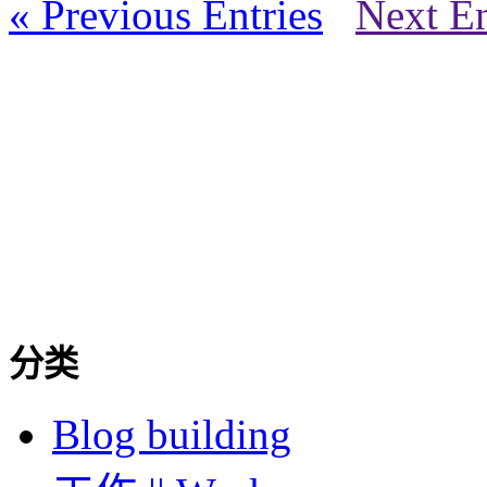
« Previous Entries
Next En
分类
Blog building