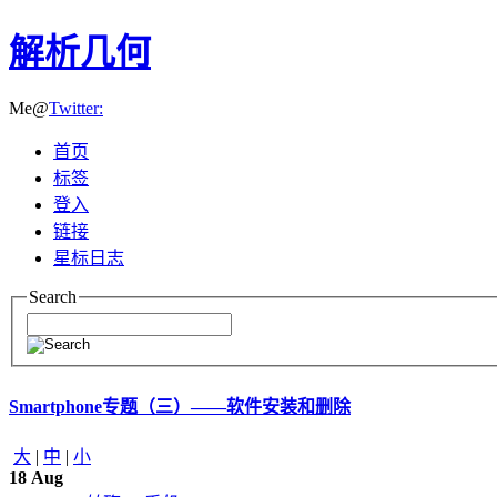
解析几何
Me@
Twitter:
首页
标签
登入
链接
星标日志
Search
Smartphone专题（三）——软件安装和删除
大
|
中
|
小
18
Aug