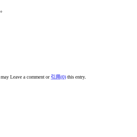
注。
u may Leave a comment or
引用(0)
this entry.