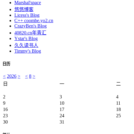
Marshal'space
悠悠博客
Licess's Blog
C++ coombe.yo2.cn
CrazyBen's Blog
40820.cn年青汇
Ystar's Blog
久久读书人
Timmy's Blog
日历
<
2026
>
<
8
>
日
一
二
2
3
4
9
10
11
16
17
18
23
24
25
30
31