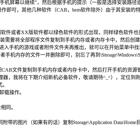
看手机屏幕以继续”，然后根据手机的提示（一般是选择安装路径
处执行操作即可，其他几种软件（CAB，hem软件除外）由于其安
家自制软件或者XX版软件都以绿色软件的形式出现，同样绿色软件
将全部程序文件复制到手机内存或者内存卡中，然后创建主程序的快捷方式到
着进入手机的游戏或者附件文件夹再推出，就可以在开始菜单中找
内存的文件一并删除即可，别忘了再到\Stroage\Windows\St
把CAB文件复制到手机内存或者内存卡中，然后打开手机的资源管理器
理器，我将在下期介绍新机必备软件，敬请期待^_^），定位到
式。
行卸载操作。
全相同。
带的图片（如果有的话）复制Storage\Application Da