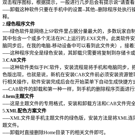
双击程序图标，根据提示，一般进行几步后会有提示说“请查
-----卸载这种软件只要在手机中的设置--其他--删除程序
释。
2.
绿色程序文件
-----绿色软件是网络上SP软件里占据分量最大的，多数玩
其中包含一个或多个无法在PC上运行的.EXE文件。此类软件安装需要
脑同步后，在我的电脑-移动设备中可以看到此文件夹），接
-----这种程序完全是绿色安装，其卸载只需要将复制到存储卡或者手机
3.
CAB文件
-----这种软件类似于PC软件，安装流程是将手机和电脑同步，
色版出现，也就是说，新机在安装CAB文件前必须安装资源管
行相关操作，软件安装完成后会在开始菜单下自动生成快捷方
----CAB软件的卸载和第一种一样，到手机的删除程序页面进
4.
hem主题文件
-----这是主题文件的专用格式，安装和卸载方法和CAB文件完
5.
XML配色方案文件
-----XML文件是手机主题文件的绿色版，安装方法是将XML连同附
题文件。
-----卸载时直接删除Home目录下的相关文件即可。