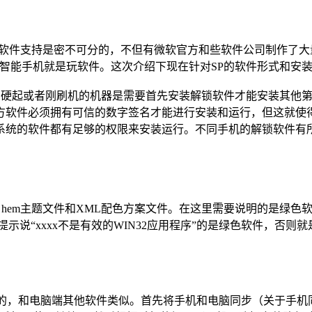
位与其强大的软件支持是密不可分的，不但有微软官方和些软件公司制作
玩智能手机就是玩软件。这次介绍下现在针对SP的软件形式和安
、刚刚硬起或者刚刷机的机器是需要首先安装解锁软件才能安装其
方软件必须拥有可信的数字签名才能进行安装和运行，但这就使得
统的软件都有足够的权限来安装运行。不同手机的解锁软件有所不同
b)，hem主题文件和XML配色方案文件。在这里需要说明的是绿色
提示说“xxxx不是有效的WIN32应用程序”的是绿色软件，否
，安装方法也是最为简便的，和电脑端其他软件类似。首先将手