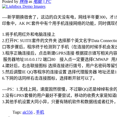
Posted by
林殇
as
电脑 || PC
----新学期换宿舍了，这边的白天没有电，网线半年要300，
印象中，AK PC套件中有个用手机连接网络的功能，同时偶现
1.将手机用红外和电脑连接上
2.打开PC SUITE套件的文件夹 选择那个英文名字Data C
口等步骤后，程序终于检测到了手机（在连接的时候手机会发
3.程序正确连接后，点击新建GPRS连接 根据提示填写相关内
服务器地址10.0.0.172 端口80 接入点一定要选择CMWAP
4.建好后，右击联接图标 选择连接进行拨号，用户名密码等留空，
5.然后调整IE QQ等程序的连接设置 选择代理服务器 地址还是10
6.下网的话同样右击连接图标，选择断开就可以了。
----PS：1.无线上网，速度固然很慢，不过聊QQ还是绰绰
2.没有GPRS套餐的用户最好不要尝试，移动的收费大家是知
3.其他手机设置大同小异，只要有随机软件和数据线或者红外
Tags:
ak556
,
手机