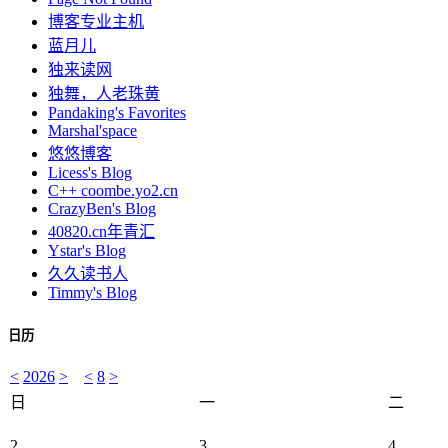
博客专业主机
蓝月儿
独来读网
独舞，人老珠黄
Pandaking's Favorites
Marshal'space
悠悠博客
Licess's Blog
C++ coombe.yo2.cn
CrazyBen's Blog
40820.cn年青汇
Ystar's Blog
久久读书人
Timmy's Blog
日历
<
2026
>
<
8
>
日
一
二
2
3
4