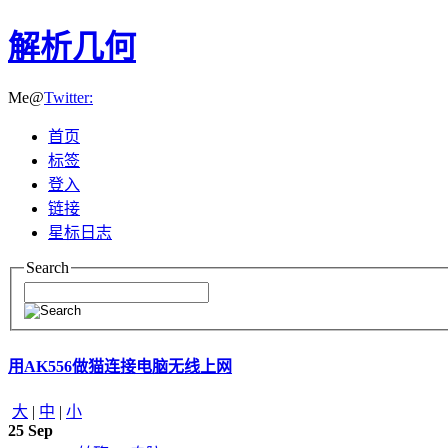
解析几何
Me@
Twitter:
首页
标签
登入
链接
星标日志
Search
用AK556做猫连接电脑无线上网
大
|
中
|
小
25
Sep