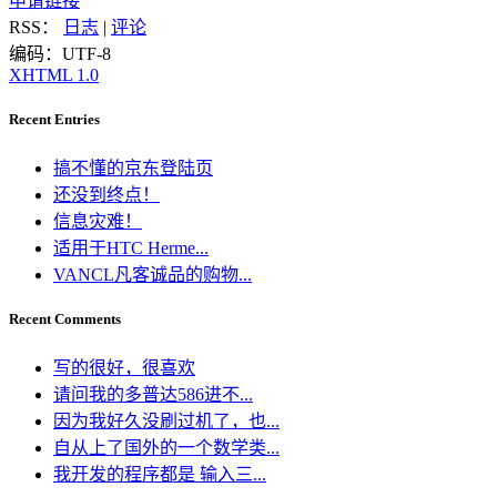
申请链接
RSS：
日志
|
评论
编码：UTF-8
XHTML 1.0
Recent Entries
搞不懂的京东登陆页
还没到终点！
信息灾难！
适用于HTC Herme...
VANCL凡客诚品的购物...
Recent Comments
写的很好，很喜欢
请问我的多普达586进不...
因为我好久没刷过机了，也...
自从上了国外的一个数学类...
我开发的程序都是 输入三...