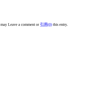
u may Leave a comment or
引用(0)
this entry.