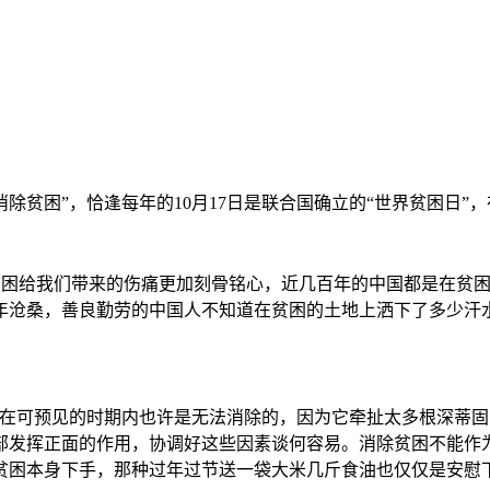
消除贫困”，恰逢每年的10月17日是联合国确立的“世界贫困日
说，贫困给我们带来的伤痛更加刻骨铭心，近几百年的中国都是在
年沧桑，善良勤劳的中国人不知道在贫困的土地上洒下了多少汗
而贫困在可预见的时期内也许是无法消除的，因为它牵扯太多根深
部发挥正面的作用，协调好这些因素谈何容易。消除贫困不能作
贫困本身下手，那种过年过节送一袋大米几斤食油也仅仅是安慰