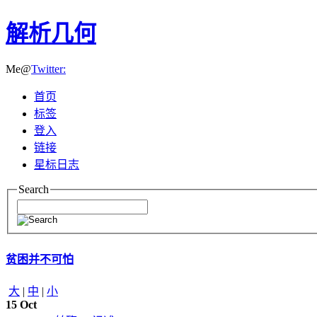
解析几何
Me@
Twitter:
首页
标签
登入
链接
星标日志
Search
贫困并不可怕
大
|
中
|
小
15
Oct