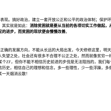
种外在表现。搞好政治，建立一套开放公正和公平的政治体制；保
，其实就是如此：
消除贫困就是要从当前的各项切实工作做起，
足的进步，而贫困的现状便会慢慢改善
。
找不到正确的发展方向，不能从长远的大局出发，今天修修这里，
人失望之处，社会还有很多不合理不公正之处，然而就像贫穷一
相信某个ZF，但你不能不相信历史前进的步伐是无法阻挡的，我们
信历史，相信自己的理想和信念，多一些理性，少一些浮躁，多
某一天烟消云散！