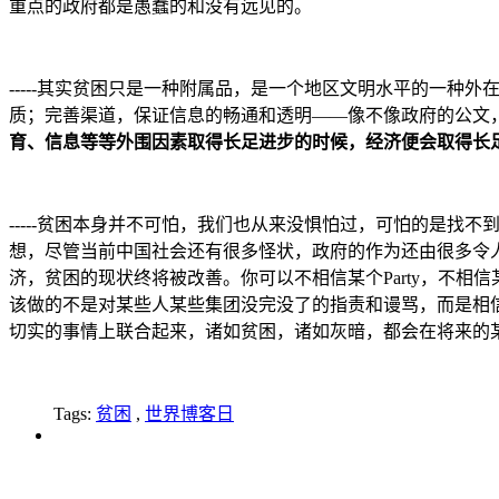
重点的政府都是愚蠢的和没有远见的。
-----其实贫困只是一种附属品，是一个地区文明水平的一
质；完善渠道，保证信息的畅通和透明——像不像政府的公文
育、信息等等外围因素取得长足进步的时候，经济便会取得长
-----贫困本身并不可怕，我们也从来没惧怕过，可怕的是
想，尽管当前中国社会还有很多怪状，政府的作为还由很多令
济，贫困的现状终将被改善。你可以不相信某个Party，不
该做的不是对某些人某些集团没完没了的指责和谩骂，而是相
切实的事情上联合起来，诸如贫困，诸如灰暗，都会在将来的
Tags:
贫困
,
世界博客日