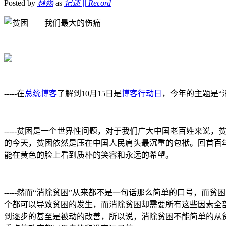
Posted by
林殇
as
记述 || Record
-----在
总统博客
了解到10月15日是
博客行动日
，今年的主题是“
-----贫困是一个世界性问题，对于我们广大中国老百姓来
的今天，贫困依然是压在中国人民肩头最沉重的包袱。回首百
能在黄色的脸上看到质朴的笑容和永远的希望。
-----然而“消除贫困”从来都不是一句话那么简单的口号，
个都可以导致贫困的发生，而消除贫困却需要所有这些因素全
到逐步的甚至是被动的改善，所以说，消除贫困不能简单的从