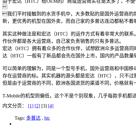
由于宏达（HTC）给OEM的厂商或运营商实在是太多了，不便

我们平时接触到的水货手机中，大多数贴的是国外运营商的牌，
新，更优秀的机型在国外卖，而自己家的多普达连边都粘不着呢
其实这种做法是和宏达（HTC）的运作方式有着非常大的联系
作伙伴都是各大运营商，自己家负责销售的只有多普达。
宏达（HTC）拥有着众多的合作伙伴，试想欧洲众多运营商同
达（HTC）一般有了新品都会先在国外上市，国内的产品数
可以简单的理解为，同是一个型号手机，国外运营商和中国移动都有
存在运营商的标。其实机器的源头都是宏达（HTC），只不过
但是由于运营商的不同，欧洲各国进货的渠道不同，价格就有一
T-Mobile的机型则偏低，这个不是个别现象，几乎每款手机都
内文分页：
[1]
[2]
[3]
[4]
Tags:
多普达
,
htc