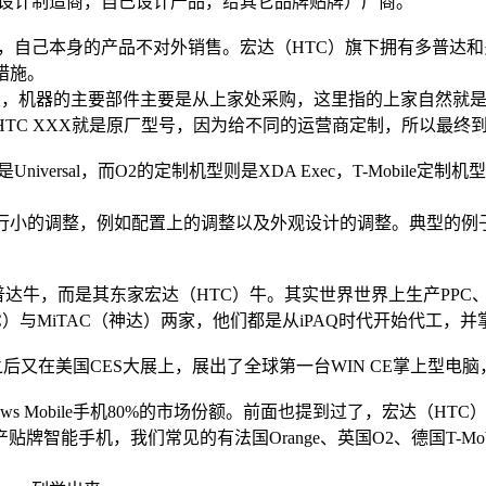
cturer，原始设计制造商，自己设计产品，给其它品牌贴牌）厂商。
机，自己本身的产品不对外销售。宏达（HTC）旗下拥有多普达和
措施。
装为主，机器的主要部件主要是从上家处采购，这里指的上家自然就
HTC XXX就是原厂型号，因为给不同的运营商定制，所以最终
rsal，而O2的定制机型则是XDA Exec，T-Mobile定制机型为
的调整，例如配置上的调整以及外观设计的调整。典型的例子就是多普
，而是其东家宏达（HTC）牛。其实世界世界上生产PPC、PDA的厂
HTC）与MiTAC（神达）两家，他们都是从iPAQ时代开始代工，
s CE授权，之后又在美国CES大展上，展出了全球第一台WIN CE
ws Mobile手机80%的市场份额。前面也提到过了，宏达（HTC）一家ODM
智能手机，我们常见的有法国Orange、英国O2、德国T-Mo