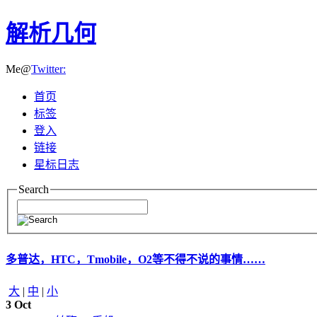
解析几何
Me@
Twitter:
首页
标签
登入
链接
星标日志
Search
多普达，HTC，Tmobile，O2等不得不说的事情……
大
|
中
|
小
3
Oct