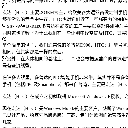
HTC则是台湾的一家ODM（Original Design Manufa

宏达（HTC）主要以OEM为主，给欧美各大运营商做定制手
够在激烈的竞争中生存，HTC也对它们做了一些强有力的保护
S!sWB7R1k0多普达在武汉的工厂主要以零部件组
同时这也解释了为什么我们在一些评测中经常提及HTC，其实

举个简单的例子，我们通常说的多普达D900，HTC原厂型号就是Unive
相同，但其实都是一样的东西。
另外，在大体相同的基础上，HTC也会根据运营商的要求进行小
是有些流线型。
在许多人眼里，多普达的PPC智能手机非常牛，其实并不是多普达牛
手机（包括PPC及Smartphone）都来自台湾，主要是宏达（
宏达（HTC）在成立之初就取得 Microsoft Window
现在宏达（HTC）是Windows Mobile的主要客户，垄断了Windo
己设计产品，给其它品牌贴牌）厂商，专门为欧洲的运营商生产贴牌
几家。