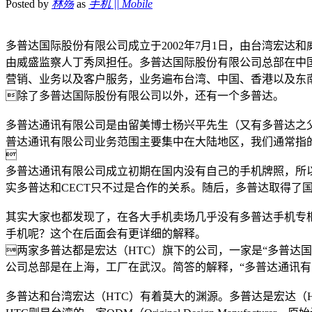
Posted by
林殇
as
手机 || Mobile
多普达国际股份有限公司成立于2002年7月1日，由台湾宏
由威盛监察人丁秀凤担任。多普达国际股份有限公司总部在中国台
营销、业务以及客户服务，业务遍布台湾、中国、香港以及东
除了多普达国际股份有限公司以外，还有一个多普达。
多普达通讯有限公司是由留美博士杨兴平先生（又有多普达之父
普达通讯有限公司业务范围主要集中在大陆地区，我们通常指的行

多普达通讯有限公司成立初期在国内没有自己的手机牌照，所以
实多普达和CECT只不过是合作的关系。随后，多普达取得了
其实大家也都发现了，在各大手机卖场几乎没有多普达手机专
手机呢？这个在后面会有更详细的解释。
两家多普达都是宏达（HTC）旗下的公司，一家是“多普达
公司总部是在上海，工厂在武汉。简答的解释，“多普达通讯有
多普达和台湾宏达（HTC）有着莫大的渊源。多普达是宏达（